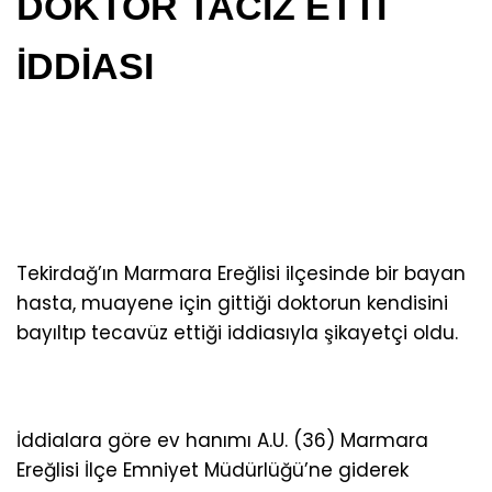
DOKTOR TACİZ ETTİ
İDDİASI
Tekirdağ’ın Marmara Ereğlisi ilçesinde bir bayan
hasta, muayene için gittiği doktorun kendisini
bayıltıp tecavüz ettiği iddiasıyla şikayetçi oldu.
İddialara göre ev hanımı A.U. (36) Marmara
Ereğlisi İlçe Emniyet Müdürlüğü’ne giderek