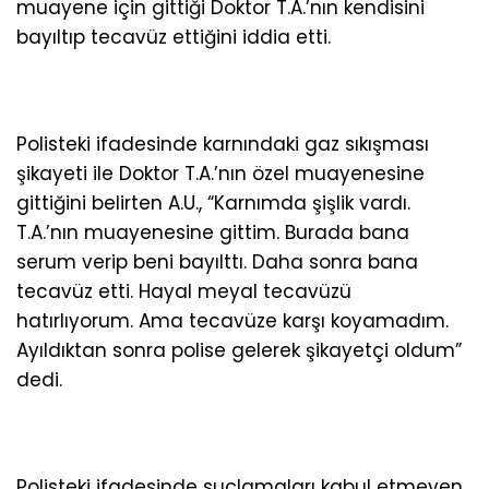
muayene için gittiği Doktor T.A.’nın kendisini
bayıltıp tecavüz ettiğini iddia etti.
Polisteki ifadesinde karnındaki gaz sıkışması
şikayeti ile Doktor T.A.’nın özel muayenesine
gittiğini belirten A.U., “Karnımda şişlik vardı.
T.A.’nın muayenesine gittim. Burada bana
serum verip beni bayılttı. Daha sonra bana
tecavüz etti. Hayal meyal tecavüzü
hatırlıyorum. Ama tecavüze karşı koyamadım.
Ayıldıktan sonra polise gelerek şikayetçi oldum”
dedi.
Polisteki ifadesinde suçlamaları kabul etmeyen