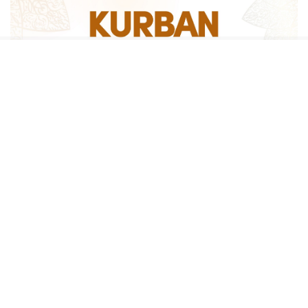
Sosyal medya hesaplarımızı keşfedin