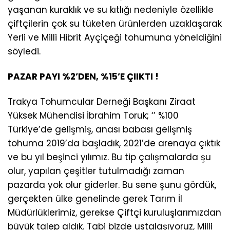
yaşanan kuraklık ve su kıtlığı nedeniyle özellikle
çiftçilerin çok su tüketen ürünlerden uzaklaşarak
Yerli ve Milli Hibrit Ayçiçeği tohumuna yöneldiğini
söyledi.
PAZAR PAYI %2’DEN, %15’E ÇIIKTI !
Trakya Tohumcular Derneği Başkanı Ziraat
Yüksek Mühendisi İbrahim Toruk; ‘’ %100
Türkiye’de gelişmiş, anası babası gelişmiş
tohuma 2019’da başladık, 2021’de arenaya çıktık
ve bu yıl beşinci yılımız. Bu tip çalışmalarda şu
olur, yapılan çeşitler tutulmadığı zaman
pazarda yok olur giderler. Bu sene şunu gördük,
gerçekten ülke genelinde gerek Tarım İl
Müdürlüklerimiz, gerekse Çiftçi kuruluşlarımızdan
büyük talep aldık. Tabi bizde ustalaşıyoruz, Milli