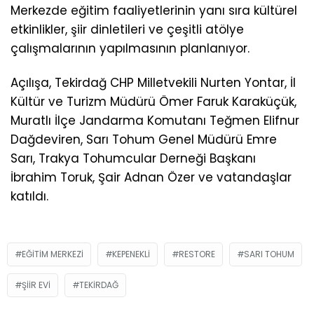
Merkezde eğitim faaliyetlerinin yanı sıra kültürel
etkinlikler, şiir dinletileri ve çeşitli atölye
çalışmalarının yapılmasının planlanıyor.
Açılışa, Tekirdağ CHP Milletvekili Nurten Yontar, İl
Kültür ve Turizm Müdürü Ömer Faruk Karaküçük,
Muratlı İlçe Jandarma Komutanı Teğmen Elifnur
Dağdeviren, Sarı Tohum Genel Müdürü Emre
Sarı, Trakya Tohumcular Derneği Başkanı
İbrahim Toruk, Şair Adnan Özer ve vatandaşlar
katıldı.
EĞITIM MERKEZI
KEPENEKLI
RESTORE
SARI TOHUM
ŞIIR EVI
TEKIRDAĞ