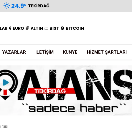
24.9
°
TEKIRDAĞ
LAR
EURO
ALTIN
BİST
BITCOIN
YAZARLAR
İLETIŞIM
KÜNYE
HIZMET ŞARTLARI
LDIRI