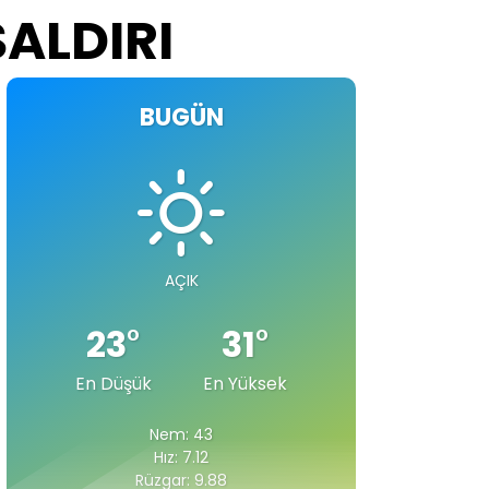
ALDIRI
BUGÜN
AÇIK
23
°
31
°
En Düşük
En Yüksek
Nem: 43
Hız: 7.12
Rüzgar: 9.88