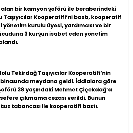
alan bir kamyon şoförü ile beraberindeki
u Taşıyıcılar Kooperatifi’ni bastı, kooperatif
 yönetim kurulu üyesi, yardımcısı ve bir
ücuduna 3 kurşun isabet eden yönetim
ralandı.
Nolu Tekirdağ Taşıyıcılar Kooperatifi’nin
 binasında meydana geldi. İddialara göre
şoförü 38 yaşındaki Mehmet Çiçekdağ’a
e sefere çıkmama cezası verildi. Bunun
sız tabancası ile kooperatifi bastı.