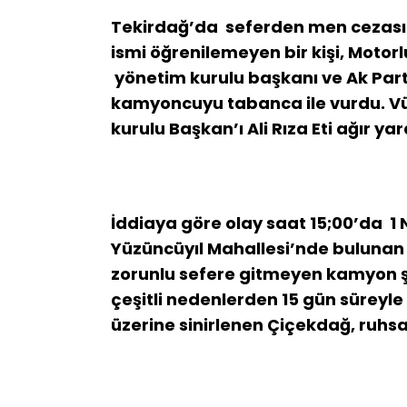
Tekirdağ’da seferden men cezası 
ismi öğrenilemeyen bir kişi, Motorl
yönetim kurulu başkanı ve Ak Parti
kamyoncuyu tabanca ile vurdu. V
kurulu Başkan’ı Ali Rıza Eti ağır ya
İddiaya göre olay saat 15;00’da 1 
Yüzüncüyıl Mahallesi’nde bulunan
zorunlu sefere gitmeyen kamyon 
çeşitli nedenlerden 15 gün süreyl
üzerine sinirlenen Çiçekdağ, ruhsat