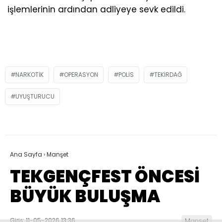
işlemlerinin ardından adliyeye sevk edildi.
NARKOTIK
OPERASYON
POLIS
TEKIRDAĞ
UYUŞTURUCU
Ana Sayfa
›
Manşet
TEKGENÇFEST ÖNCESİ
BÜYÜK BULUŞMA
Giriş: 11-05-2026 13:36
Manşet