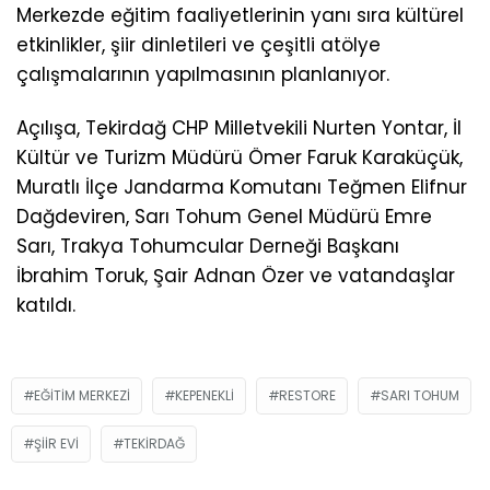
Merkezde eğitim faaliyetlerinin yanı sıra kültürel
etkinlikler, şiir dinletileri ve çeşitli atölye
çalışmalarının yapılmasının planlanıyor.
Açılışa, Tekirdağ CHP Milletvekili Nurten Yontar, İl
Kültür ve Turizm Müdürü Ömer Faruk Karaküçük,
Muratlı İlçe Jandarma Komutanı Teğmen Elifnur
Dağdeviren, Sarı Tohum Genel Müdürü Emre
Sarı, Trakya Tohumcular Derneği Başkanı
İbrahim Toruk, Şair Adnan Özer ve vatandaşlar
katıldı.
EĞITIM MERKEZI
KEPENEKLI
RESTORE
SARI TOHUM
ŞIIR EVI
TEKIRDAĞ