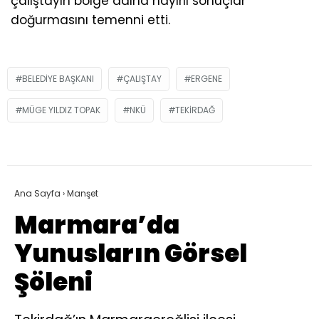
çalıştayın bölge adına hayırlı sonuçlar
doğurmasını temenni etti.
BELEDIYE BAŞKANI
ÇALIŞTAY
ERGENE
MÜGE YILDIZ TOPAK
NKÜ
TEKIRDAĞ
Ana Sayfa
›
Manşet
Marmara’da
Yunusların Görsel
Şöleni