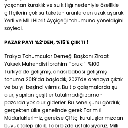
yaşanan kuraklık ve su kıtlığı nedeniyle özellikle
çiftçilerin çok su tüketen ürünlerden uzaklaşarak
Yerli ve Milli Hibrit Ayçiçeği tohumuna yöneldiğini
söyledi.
PAZAR PAYI %2’DEN, %15’E ÇIIKTI !
Trakya Tohumcular Derneği Başkanı Ziraat
Yüksek Mühendisi İbrahim Toruk; ‘’ %100
Türkiye’de gelişmiş, anası babası gelişmiş
tohuma 2019’da başladık, 2021’de arenaya çıktık
ve bu yıl beşinci yılımız. Bu tip çalışmalarda şu
olur, yapılan çeşitler tutulmadığı zaman
pazarda yok olur giderler. Bu sene şunu gördük,
gerçekten ülke genelinde gerek Tarım İl
Müdürlüklerimiz, gerekse Çiftçi kuruluşlarımızdan
büyük talep aldık. Tabi bizde ustalaşıyoruz, Milli