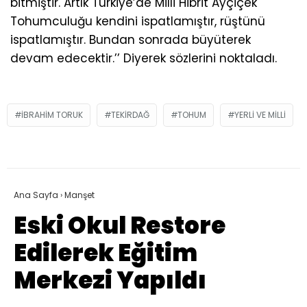
bitmiştir. Artık Türkiye’de Milli Hibrit Ayçiçek
Tohumculuğu kendini ispatlamıştır, rüştünü
ispatlamıştır. Bundan sonrada büyüterek
devam edecektir.’’ Diyerek sözlerini noktaladı.
IBRAHIM TORUK
TEKIRDAĞ
TOHUM
YERLI VE MILLI
Ana Sayfa
›
Manşet
Eski Okul Restore
Edilerek Eğitim
Merkezi Yapıldı