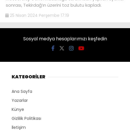
sonrası, Tekirdağ’ın üzerini toz bulutu kapladı.
25 Nisan 2024 Perşembe 17:19
Sosyal medya hesaplarımızı keşfedin
KATEGORİLER
Ana Sayfa
Yazarlar
Künye
Gizlilik Politikası
İletişim