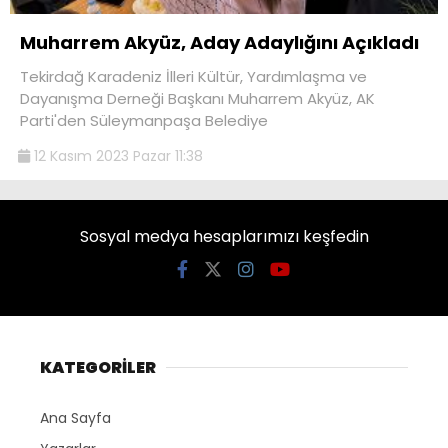
Muharrem Akyüz, Aday Adaylığını Açıkladı
Tekirdağ Karadeniz İlleri Kültür, Yardımlaşma ve
Dayanışma Derneği Başkanı Muharrem Akyüz, AK
Parti'den Süleymanpaşa Belediye
12 Kasım 2023 Pazar 11:38
Sosyal medya hesaplarımızı keşfedin
KATEGORİLER
Ana Sayfa