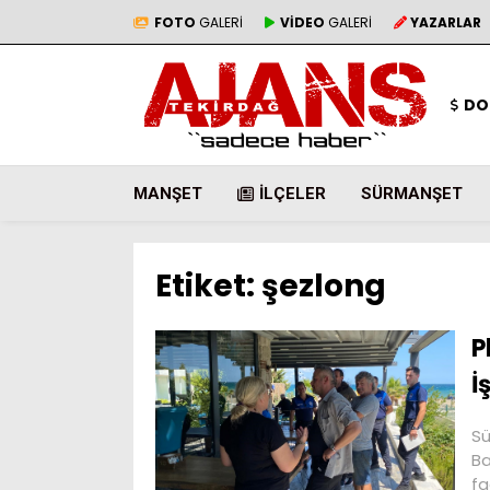
FOTO
GALERİ
VİDEO
GALERİ
YAZARLAR
DO
MANŞET
İLÇELER
SÜRMANŞET
Etiket:
şezlong
P
İ
Sü
Ba
fa