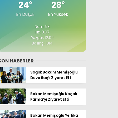
24
°
28
°
En Düşük
En Yüksek
Nem: 53
Hız: 8.97
Rüzgar: 12.02
Basınç: 1014
SON HABERLER
Sağlık Bakanı Memişoğlu
Deva İlaç’ı Ziyaret Etti
Bakan Memişoğlu Koçak
Farma’yı Ziyaret Etti
Bakan Memişoğlu Yerlika