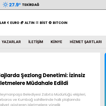
27.9
°
TEKIRDAĞ
LAR
EURO
ALTIN
BİST
BITCOIN
YAZARLAR
İLETIŞIM
KÜNYE
HIZMET ŞARTLARI
lajlarda Şezlong Denetimi: İzinsiz
şletmelere Müdahale Edildi
leymanpaşa Belediyesi Zabıta Müdürlüğü ekipleri,
rbaros ve Kumbağ sahillerinde halk plajlarında
aliyet gösteren işletmelere yönelik