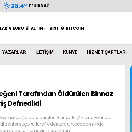
28.4
°
TEKIRDAĞ
LAR
EURO
ALTIN
BİST
BITCOIN
YAZARLAR
İLETIŞIM
KÜNYE
HIZMET ŞARTLARI
eğeni Tarafından Öldürülen Binnaz
riş Defnedildi
leymanpaşa’da öldürülen Binnaz Eriş’in cinayetinde
til zanlısı suçunu itiraf ederken, Ortacacamii’nde
lınan cenaze namazının ardından