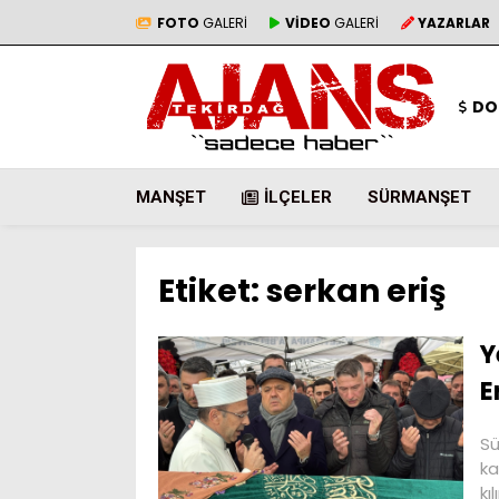
FOTO
GALERİ
VİDEO
GALERİ
YAZARLAR
DO
MANŞET
İLÇELER
SÜRMANŞET
Etiket:
serkan eriş
Y
E
Sü
ka
kı