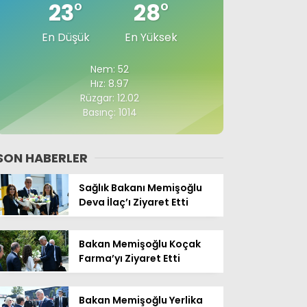
23
°
28
°
En Düşük
En Yüksek
Nem: 52
Hız: 8.97
Rüzgar: 12.02
Basınç: 1014
SON HABERLER
Sağlık Bakanı Memişoğlu
Deva İlaç’ı Ziyaret Etti
Bakan Memişoğlu Koçak
Farma’yı Ziyaret Etti
Bakan Memişoğlu Yerlika