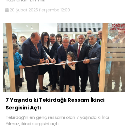
20 Şubat 2025 Perşembe 12:00
7 Yaşında ki Tekirdağlı Ressam İkinci
Sergisini Açtı
Tekirdağ’ın en genç ressamı olan 7 yaşında ki İnci
Yılmaz, ikinci sergisini açtı.