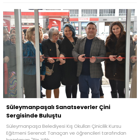
Süleymanpaşalı Sanatseverler Çini
Sergisinde Buluştu
Süleymanpaşa Belediyesi Kış Okulları Çinicilik Kursu
Eğitmeni Serenat Tanaçan ve öğrencileri tarafından
hazırlanan "Bin Yıllık