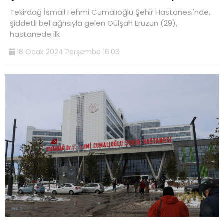
Tekirdağ İsmail Fehmi Cumalıoğlu Şehir Hastanesi'nde,
şiddetli bel ağrısıyla gelen Gülşah Eruzun (29),
hastanede ilk
18 Ocak 2024 Perşembe 16:03