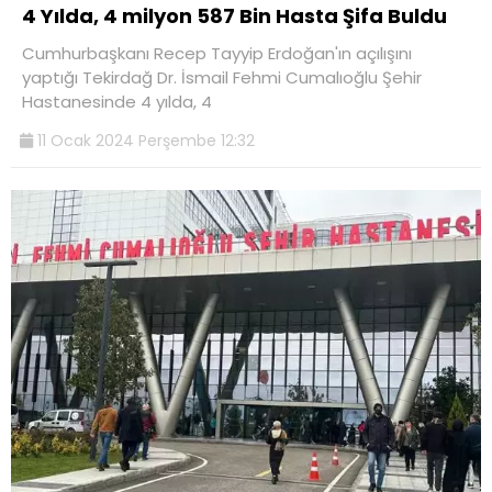
4 Yılda, 4 milyon 587 Bin Hasta Şifa Buldu
Cumhurbaşkanı Recep Tayyip Erdoğan'ın açılışını
yaptığı Tekirdağ Dr. İsmail Fehmi Cumalıoğlu Şehir
Hastanesinde 4 yılda, 4
11 Ocak 2024 Perşembe 12:32