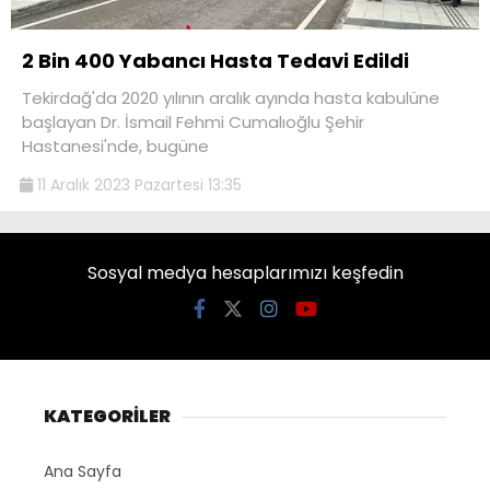
2 Bin 400 Yabancı Hasta Tedavi Edildi
Tekirdağ'da 2020 yılının aralık ayında hasta kabulüne
başlayan Dr. İsmail Fehmi Cumalıoğlu Şehir
Hastanesi'nde, bugüne
11 Aralık 2023 Pazartesi 13:35
Sosyal medya hesaplarımızı keşfedin
KATEGORİLER
Ana Sayfa