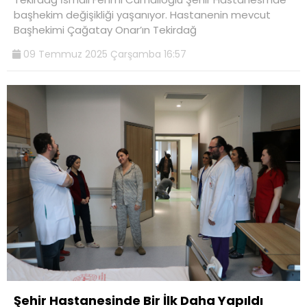
başhekim değişikliği yaşanıyor. Hastanenin mevcut
Başhekimi Çağatay Onar’ın Tekirdağ
09 Temmuz 2025 Çarşamba 16:57
Şehir Hastanesinde Bir İlk Daha Yapıldı