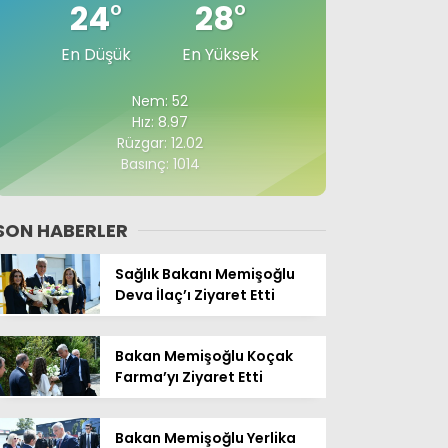
24
°
28
°
En Düşük
En Yüksek
Nem: 52
Hız: 8.97
Rüzgar: 12.02
Basınç: 1014
SON HABERLER
Sağlık Bakanı Memişoğlu
Deva İlaç’ı Ziyaret Etti
Bakan Memişoğlu Koçak
Farma’yı Ziyaret Etti
Bakan Memişoğlu Yerlika