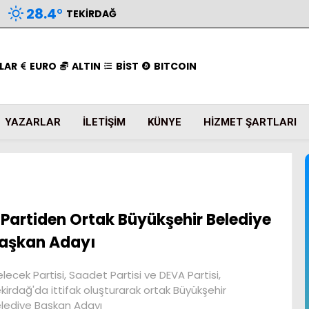
28.4
°
TEKIRDAĞ
LAR
EURO
ALTIN
BİST
BITCOIN
YAZARLAR
İLETIŞIM
KÜNYE
HIZMET ŞARTLARI
 Partiden Ortak Büyükşehir Belediye
aşkan Adayı
lecek Partisi, Saadet Partisi ve DEVA Partisi,
kirdağ'da ittifak oluşturarak ortak Büyükşehir
lediye Başkan Adayı