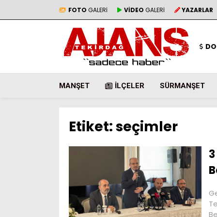
FOTO
GALERİ
VİDEO
GALERİ
YAZARLAR
DO
MANŞET
İLÇELER
SÜRMANŞET
Etiket:
seçimler
3
B
Ge
Te
Be