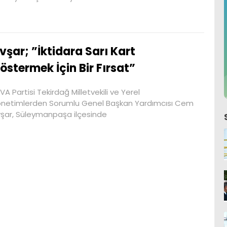
vşar; ”İktidara Sarı Kart
östermek İçin Bir Fırsat”
VA Partisi Tekirdağ Milletvekili ve Yerel
netimlerden Sorumlu Genel Başkan Yardımcısı Cem
şar, Süleymanpaşa ilçesinde