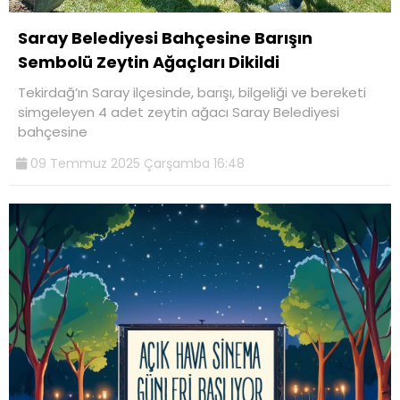
Saray Belediyesi Bahçesine Barışın
Sembolü Zeytin Ağaçları Dikildi
Tekirdağ’ın Saray ilçesinde, barışı, bilgeliği ve bereketi
simgeleyen 4 adet zeytin ağacı Saray Belediyesi
bahçesine
09 Temmuz 2025 Çarşamba 16:48