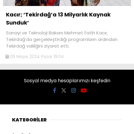
Kacır; ‘Tekirdağ’a 13 Milyarlık Kaynak
Sunduk’
Sanayi ve Teknoloji Bakanı Mehmet Fatih Kacır,
Tekirdağ’da gerçekleştirdiği programların ardından
Tekirdağ valiliğini ziyaret etti.
05 Mayıs 2024 Pazar 19:04
Sosyal medya hesaplarımızı keşfedin
KATEGORİLER