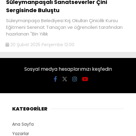
Süleymanpaşalı Sanatseverler Çini
Sergisinde Buluştu
Süleymanpaşa Belediyesi Kış Okulları Çinicilik Kursu
Eğitmeni Serenat Tanaçan ve öğrencileri tarafından
hazırlanan "Bin Yıllık
20 Şubat 2025 Perşembe 12:00
Sosyal medya hesaplarımızı keşfedin
KATEGORİLER
Ana Sayfa
Yazarlar