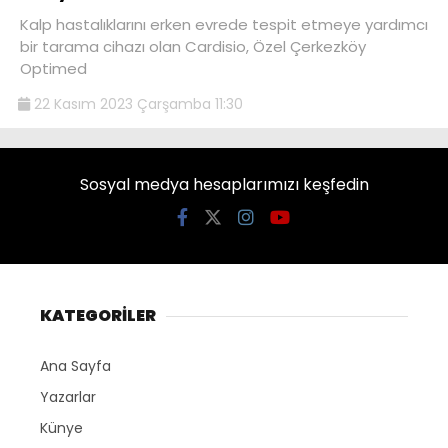
Kalp hastalıklarını erken evrede tespit etmeye yardımcı
bir tarama cihazı olan Cardisio, Özel Çerkezköy
Optimed
22 Kasım 2023 Çarşamba 11:30
Sosyal medya hesaplarımızı keşfedin
KATEGORİLER
Ana Sayfa
Yazarlar
Künye