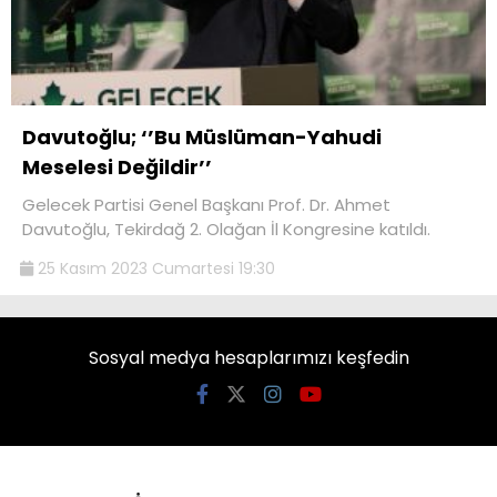
Davutoğlu; ‘’Bu Müslüman-Yahudi
Meselesi Değildir’’
Gelecek Partisi Genel Başkanı Prof. Dr. Ahmet
Davutoğlu, Tekirdağ 2. Olağan İl Kongresine katıldı.
25 Kasım 2023 Cumartesi 19:30
Sosyal medya hesaplarımızı keşfedin