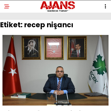
Etiket:
recep nişancı