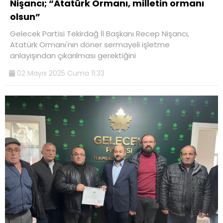
Nişancı; “Atatürk Ormanı, milletin ormanı
olsun”
Gelecek Partisi Tekirdağ İl Başkanı Recep Nişancı,
Atatürk Ormanı'nın döner sermayeli işletme
anlayışından çıkarılması gerektiğini
02 Mayıs 2025 Cuma 11:33