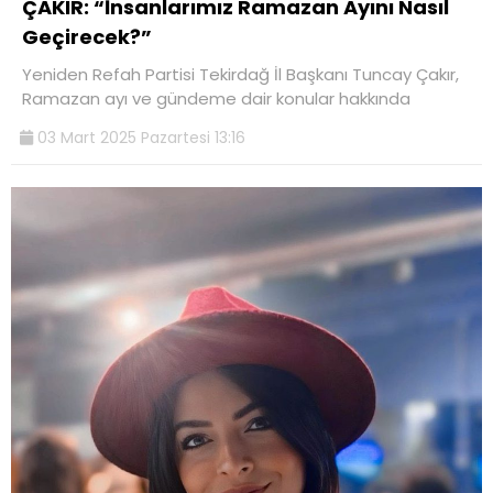
ÇAKIR: “İnsanlarımız Ramazan Ayını Nasıl
Geçirecek?”
Yeniden Refah Partisi Tekirdağ İl Başkanı Tuncay Çakır,
Ramazan ayı ve gündeme dair konular hakkında
03 Mart 2025 Pazartesi 13:16