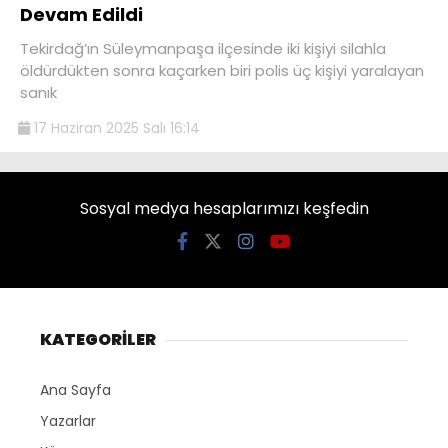
Devam Edildi
Tekirdağ’ın Süleymanpaşa ilçesinde iki kişiyi silahla
öldürdükten sonra kaçarken biri polis üç kişiyi yaralayan
sanık
17 Haziran 2025 Salı 16:14
Sosyal medya hesaplarımızı keşfedin
KATEGORİLER
Ana Sayfa
Yazarlar