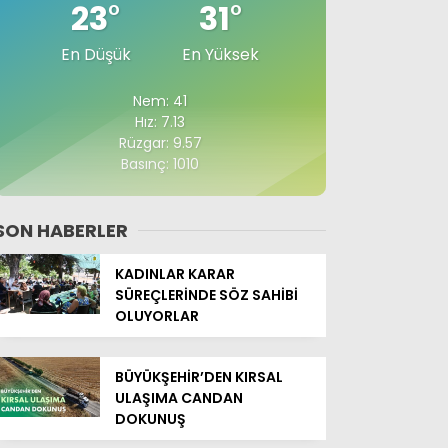
23
°
31
°
En Düşük
En Yüksek
Nem: 41
Hız: 7.13
Rüzgar: 9.57
Basınç: 1010
SON HABERLER
KADINLAR KARAR
SÜREÇLERİNDE SÖZ SAHİBİ
OLUYORLAR
BÜYÜKŞEHİR’DEN KIRSAL
ULAŞIMA CANDAN
DOKUNUŞ