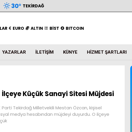
30
°
TEKIRDAĞ
LAR
EURO
ALTIN
BİST
BITCOIN
YAZARLAR
İLETIŞIM
KÜNYE
HIZMET ŞARTLARI
 İlçeye Küçük Sanayi Sitesi Müjdesi
 Parti Tekirdağ Milletvekili Mestan Özcan, kişisel
syal medya hesabından müjdeyi duyurdu. O ilçeye
çük