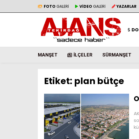
FOTO
GALERİ
VİDEO
GALERİ
YAZARLAR
DO
MANŞET
İLÇELER
SÜRMANŞET
Etiket:
plan bütçe
O
AK
so
kü