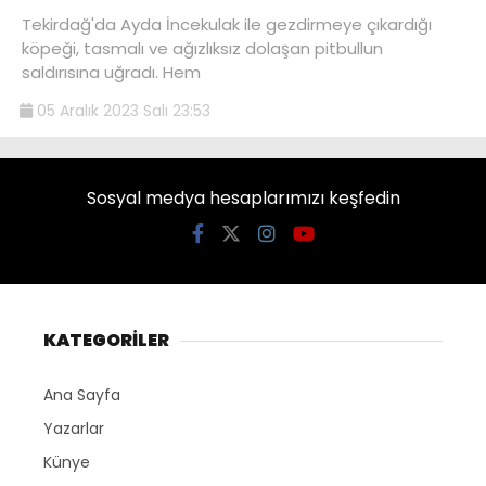
Tekirdağ'da Ayda İncekulak ile gezdirmeye çıkardığı
köpeği, tasmalı ve ağızlıksız dolaşan pitbullun
saldırısına uğradı. Hem
05 Aralık 2023 Salı 23:53
Sosyal medya hesaplarımızı keşfedin
KATEGORİLER
Ana Sayfa
Yazarlar
Künye