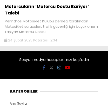
Motorcuların ‘Motorcu Dostu Bariyer’
Talebi
Perinthos Motosiklet Kulübü Derneği tarafından
Motosiklet sürücüleri, trafik güvenliği için büyük önem
taşıyan Motorcu Dostu
24 Şubat 2025 Pazartesi 12:34
Sosyal medya hesaplarımızı keşfedin
KATEGORİLER
Ana Sayfa