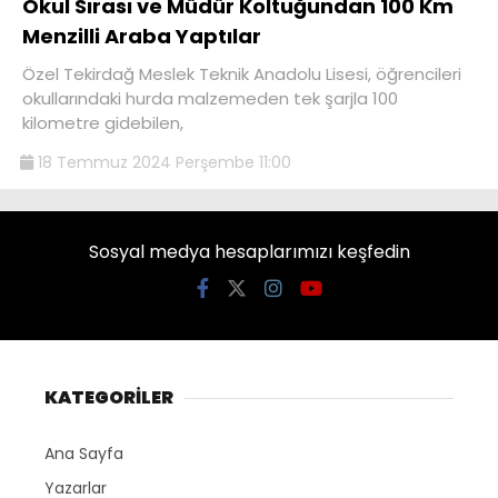
Okul Sırası ve Müdür Koltuğundan 100 Km
Menzilli Araba Yaptılar
Özel Tekirdağ Meslek Teknik Anadolu Lisesi, öğrencileri
okullarındaki hurda malzemeden tek şarjla 100
kilometre gidebilen,
18 Temmuz 2024 Perşembe 11:00
Sosyal medya hesaplarımızı keşfedin
KATEGORİLER
Ana Sayfa
Yazarlar