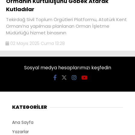
Ormanın Kurtuluşunu Göbek Atarak
Kutladılar
Tekirdağ Sivil Toplum Örgütleri Platformu, Atatürk Kent
Ormanı’na yapılması planlanan Orman İşletme
Müdürlüğü hizmet binasının
02 Mayıs 2025 Cuma 13:28
Sosyal medya hesaplarımızı keşfedin
KATEGORİLER
Ana Sayfa
Yazarlar