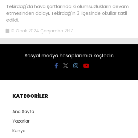
Tekirdağ'da hava şartlarında ki olumsuzlukların devam
etmesinden dolayı, Tekirdağ'ın 3 ilçesinde okullar tatil
edildi.
10 Ocak 2024 Çarşamba 21:17
Sosyal medya hesaplarımızı keşfedin
KATEGORİLER
Ana Sayfa
Yazarlar
Künye