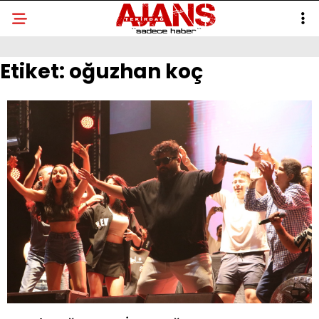
Etiket:
oğuzhan koç