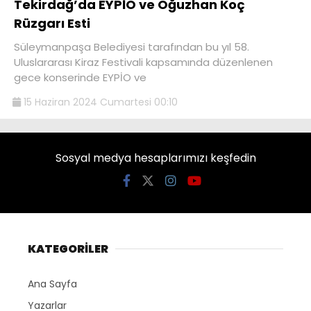
Tekirdağ’da EYPİO ve Oğuzhan Koç
Rüzgarı Esti
Süleymanpaşa Belediyesi tarafından bu yıl 58.
Uluslararası Kiraz Festivali kapsamında düzenlenen
gece konserinde EYPİO ve
15 Haziran 2024 Cumartesi 00:10
Sosyal medya hesaplarımızı keşfedin
KATEGORİLER
Ana Sayfa
Yazarlar