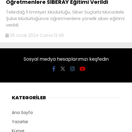
Öğretmenlere SİBERAY Eğitimi Verildi
Tekirdağ İl Emniyet Müdürlüğü, Siber Suçlarla Mücadele
Şube Müdürlüğünce öğretmenlere yönelik siber eğitimi
verildi.
05 Ocak 2024 Cuma 12:46
Sosyal medya hesaplarımızı keşfedin
KATEGORİLER
Ana Sayfa
Yazarlar
Künye