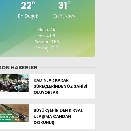
22
°
31
°
En Düşük
En Yüksek
Nem: 45
Hız: 4.66
Rüzgar: 9.56
Basınç: 1010
SON HABERLER
KADINLAR KARAR
SÜREÇLERİNDE SÖZ SAHİBİ
OLUYORLAR
BÜYÜKŞEHİR’DEN KIRSAL
ULAŞIMA CANDAN
DOKUNUŞ