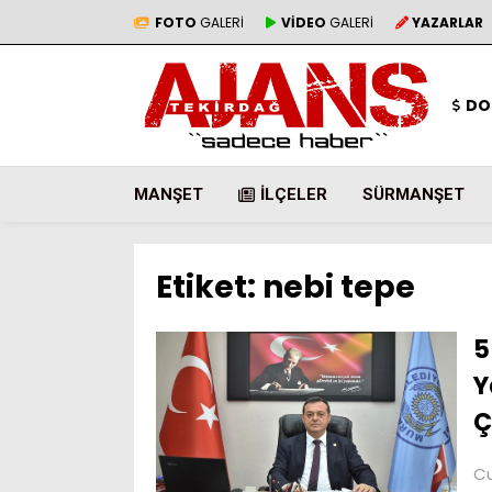
FOTO
GALERİ
VİDEO
GALERİ
YAZARLAR
DO
MANŞET
İLÇELER
SÜRMANŞET
Etiket:
nebi tepe
5
Y
Ç
Cu