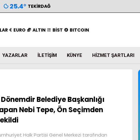
25.4
°
TEKIRDAĞ
LAR
EURO
ALTIN
BİST
BITCOIN
YAZARLAR
İLETIŞIM
KÜNYE
HIZMET ŞARTLARI
 Dönemdir Belediye Başkanlığı
apan Nebi Tepe, Ön Seçimden
ekildi
mhuriyet Halk Partisi Genel Merkezi tarafından