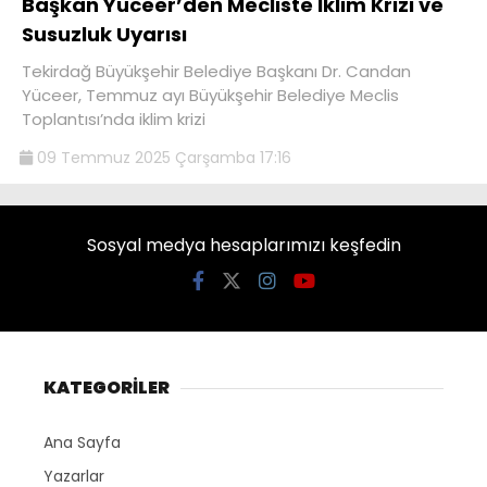
Başkan Yüceer’den Mecliste İklim Krizi ve
Susuzluk Uyarısı
Tekirdağ Büyükşehir Belediye Başkanı Dr. Candan
Yüceer, Temmuz ayı Büyükşehir Belediye Meclis
Toplantısı’nda iklim krizi
09 Temmuz 2025 Çarşamba 17:16
Sosyal medya hesaplarımızı keşfedin
KATEGORİLER
Ana Sayfa
Yazarlar