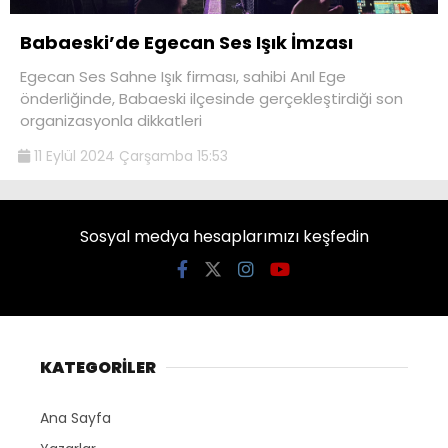
Babaeski’de Egecan Ses Işık İmzası
Egecan Ses Sahne Işık firması, sahibi Anıl Ege
önderliğinde, Babaeski ilçesinde gerçekleştirdiği son
organizasyonla dikkatleri
11 Eylül 2024 Çarşamba 15:53
Sosyal medya hesaplarımızı keşfedin
KATEGORİLER
Ana Sayfa