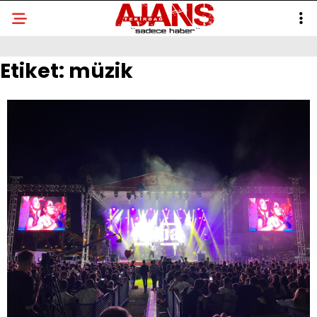
Etiket:
müzik