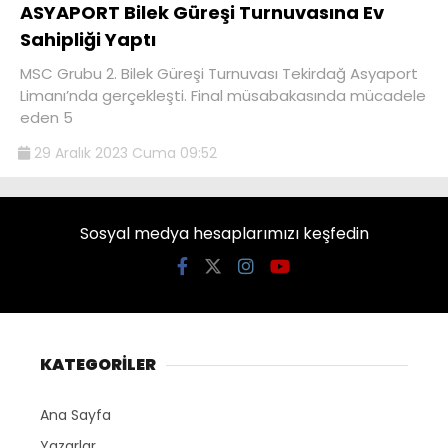
ASYAPORT Bilek Güreşi Turnuvasına Ev
Sahipliği Yaptı
MSC Grubu 2. Bilek Güreşi Turnuvası Tekirdağ Asyaport
Limanı’nda gerçekleşti. Final müsabakasında mücadele
eden 5
29 Aralık 2023 Cuma 09:52
Sosyal medya hesaplarımızı keşfedin
KATEGORİLER
Ana Sayfa
Yazarlar