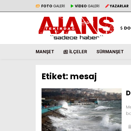
FOTO
GALERİ
VİDEO
GALERİ
YAZARLAR
DO
MANŞET
İLÇELER
SÜRMANŞET
Etiket:
mesaj
D
Me
ba