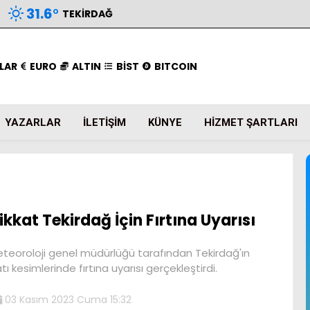
31.6
°
TEKIRDAĞ
LAR
EURO
ALTIN
BİST
BITCOIN
YAZARLAR
İLETIŞIM
KÜNYE
HIZMET ŞARTLARI
ikkat Tekirdağ İçin Fırtına Uyarısı
teoroloji genel müdürlüğü tarafından Tekirdağ'ın
tı kesimlerinde fırtına uyarısı gerçekleştirdi.
03 Kasım 2023 Cuma 15:32