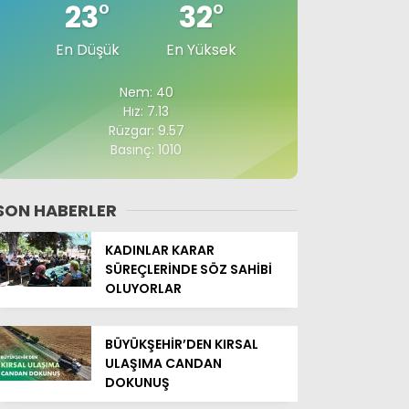
23
°
32
°
En Düşük
En Yüksek
Nem: 40
Hız: 7.13
Rüzgar: 9.57
Basınç: 1010
SON HABERLER
KADINLAR KARAR
SÜREÇLERİNDE SÖZ SAHİBİ
OLUYORLAR
BÜYÜKŞEHİR’DEN KIRSAL
ULAŞIMA CANDAN
DOKUNUŞ