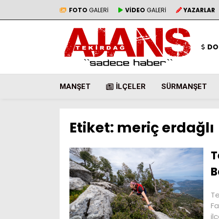
FOTO
GALERİ
VİDEO
GALERİ
YAZARLAR
DO
MANŞET
İLÇELER
SÜRMANŞET
Etiket:
meriç erdağlı
T
B
Te
Fa
il