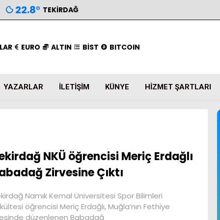
22.8
°
TEKIRDAĞ
LAR
EURO
ALTIN
BİST
BITCOIN
YAZARLAR
İLETIŞIM
KÜNYE
HIZMET ŞARTLARI
ekirdağ NKÜ öğrencisi Meriç Erdağlı
abadağ Zirvesine Çıktı
kirdağ Namık Kemal Üniversitesi Spor Bilimleri
kültesi öğrencisi Meriç Erdağlı, Muğla’nın Fethiye
çesinde düzenlenen Babadağ