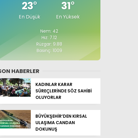
23
°
31
°
En Düşük
En Yüksek
Nem: 42
Hız: 7.12
Rüzgar: 9.88
Basınç: 1009
SON HABERLER
KADINLAR KARAR
SÜREÇLERİNDE SÖZ SAHİBİ
OLUYORLAR
BÜYÜKŞEHİR’DEN KIRSAL
ULAŞIMA CANDAN
DOKUNUŞ