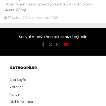
düzenlenen fuhuş operasyonunda 25’i kadın olmak
üzere 37 kişi
17 Şubat 2024 Cumartesi 12:09
Sosyal medya hesaplarımızı keşfedin
KATEGORİLER
Ana Sayfa
Yazarlar
Künye
Gizlilik Politikası