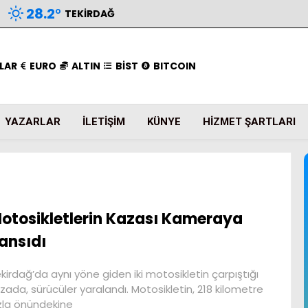
28.2
°
TEKIRDAĞ
LAR
EURO
ALTIN
BİST
BITCOIN
YAZARLAR
İLETIŞIM
KÜNYE
HIZMET ŞARTLARI
otosikletlerin Kazası Kameraya
ansıdı
kirdağ’da aynı yöne giden iki motosikletin çarpıştığı
zada, sürücüler yaralandı. Motosikletin, 218 kilometre
zla önündekine