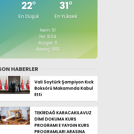
22
°
31
°
En Düşük
En Yüksek
Nem: 51
Hız: 8.04
Rüzgar: 11
Basınç: 1013
SON HABERLER
Vali Soytürk Şampiyon Kıck
Boksörü Makamında Kabul
Etti
TEKİRDAĞ KARACAKILAVUZ
DİMİ DOKUMA KURS
PROGRAMI E YAYGIN KURS
PROGRAMLARI ARASINA