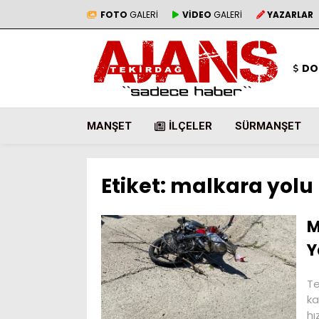
FOTO
GALERİ
VİDEO
GALERİ
YAZARLAR
DO
MANŞET
İLÇELER
SÜRMANŞET
Etiket:
malkara yolu
M
Y
Te
ka
hı