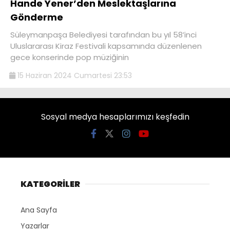
Hande Yener’den Meslektaşlarına
Gönderme
Süleymanpaşa Belediyesi tarafından bu yıl 58’inci
Uluslararası Kiraz Festivali kapsamında düzenlenen
gece konserinde pop müziğinin
15 Haziran 2024 Cumartesi 23:53
Sosyal medya hesaplarımızı keşfedin
KATEGORİLER
Ana Sayfa
Yazarlar