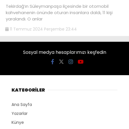
Tekirdağ’ın Süleymanpaşa ilçesinde bir otomobil
kahvehanenin önünde oturan insanlara daldı, 11 kişi
yaralandı. O anlar
11 Temmuz 2024 Perşembe 23:44
Sosyal medya hesaplarımızı keşfedin
KATEGORİLER
Ana Sayfa
Yazarlar
Künye