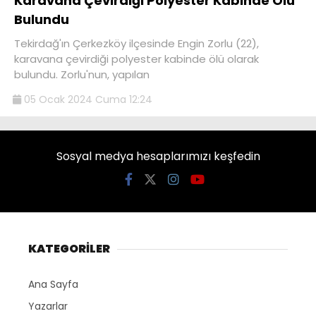
Karavana Çevirdiği Polyester Kabinde Ölü
Bulundu
Tekirdağ'ın Çerkezköy ilçesinde Engin Zorlu (22),
karavana çevirdiği polyester kabinde ölü olarak
bulundu. Zorlu'nun, yapılan
05 Ocak 2024 Cuma 12:24
Sosyal medya hesaplarımızı keşfedin
KATEGORİLER
Ana Sayfa
Yazarlar