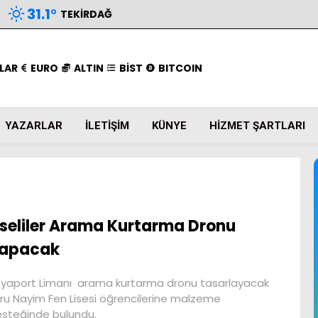
31.1
°
TEKIRDAĞ
LAR
EURO
ALTIN
BİST
BITCOIN
YAZARLAR
İLETIŞIM
KÜNYE
HIZMET ŞARTLARI
iseliler Arama Kurtarma Dronu
apacak
yaport Limanı arama kurtarma dronu tasarlayacak
ru Nayim Fen Lisesi öğrencilerine malzeme
steğinde bulundu.