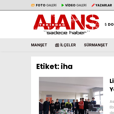
FOTO
GALERİ
VİDEO
GALERİ
YAZARLAR
DO
MANŞET
İLÇELER
SÜRMANŞET
Etiket:
iha
L
Y
As
Eb
de