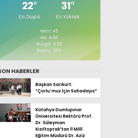
22
°
31
°
En Düşük
En Yüksek
Nem: 45
Hız: 4.66
Rüzgar: 9.56
Basınç: 1010
SON HABERLER
Başkan Sarıkurt:
“Çorlu`muz İçin Sahadayız”
Kütahya Dumlupınar
Üniversitesi Rektörü Prof.
Dr. Süleyman
Kızıltoprak’tan İl Millî
Eğitim Müdürü Dr. Aziz