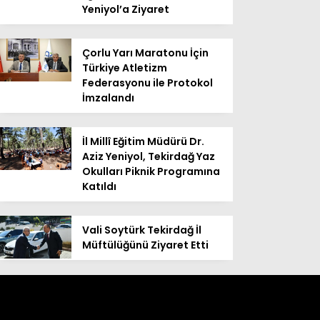
Yeniyol’a Ziyaret
Çorlu Yarı Maratonu İçin
Türkiye Atletizm
Federasyonu ile Protokol
İmzalandı
İl Millî Eğitim Müdürü Dr.
Aziz Yeniyol, Tekirdağ Yaz
Okulları Piknik Programına
Katıldı
Vali Soytürk Tekirdağ İl
Müftülüğünü Ziyaret Etti