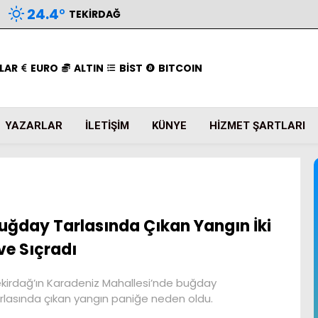
24.4
°
TEKIRDAĞ
LAR
EURO
ALTIN
BİST
BITCOIN
YAZARLAR
İLETIŞIM
KÜNYE
HIZMET ŞARTLARI
uğday Tarlasında Çıkan Yangın İki
ve Sıçradı
kirdağ’ın Karadeniz Mahallesi’nde buğday
rlasında çıkan yangın paniğe neden oldu.