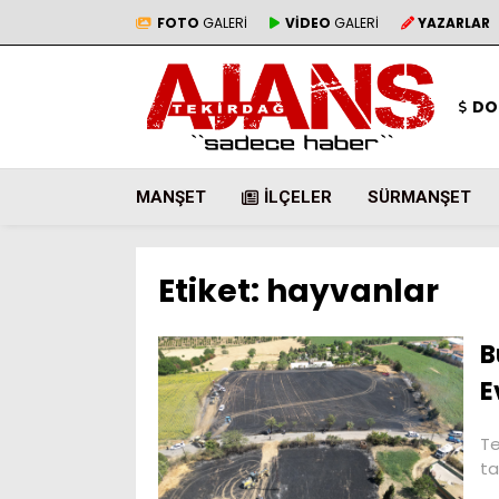
FOTO
GALERİ
VİDEO
GALERİ
YAZARLAR
DO
MANŞET
İLÇELER
SÜRMANŞET
Etiket:
hayvanlar
B
E
Te
ta