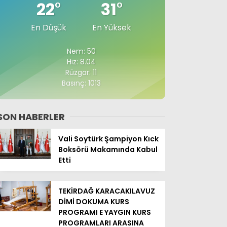
22
°
31
°
En Düşük
En Yüksek
Nem: 50
Hız: 8.04
Rüzgar: 11
Basınç: 1013
SON HABERLER
Vali Soytürk Şampiyon Kıck
Boksörü Makamında Kabul
Etti
TEKİRDAĞ KARACAKILAVUZ
DİMİ DOKUMA KURS
PROGRAMI E YAYGIN KURS
PROGRAMLARI ARASINA