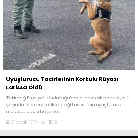
Uyuşturucu Tacirlerinin Korkulu Rüyası
Larissa Öldü
Tekirdağ Emniyet Müdürlüğü'nden, hastalık nedeniyle 11
yaşında ölen narkotik köpeği Larissa'nın uyuşturucu ile
mücadeledeki başarıları
16 Ocak 2024 Salı 15:19