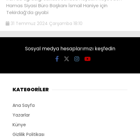
Hamas Siyasi Büro Başkanı İsmail Haniye için
Tekirdağ’da gıyabi
31 Temmuz 2024 Çarşamba 18:10
Sosyal medya hesaplarımızı keşfedin
KATEGORİLER
Ana Sayfa
Yazarlar
Künye
Gizlilik Politikası