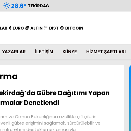
28.6
°
TEKIRDAĞ
LAR
EURO
ALTIN
BİST
BITCOIN
YAZARLAR
İLETIŞIM
KÜNYE
HIZMET ŞARTLARI
irma
ekirdağ’da Gübre Dağıtımı Yapan
irmalar Denetlendi
rım ve Orman Bakanlığınca özellikle çiftçilerin
venli gübre erişimini sağlamak, sürdürülebilir ve
rimli üretimi desteklemek amacıyla