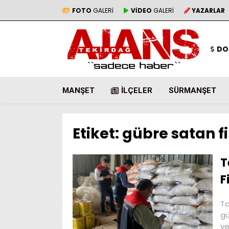
FOTO
GALERİ
VİDEO
GALERİ
YAZARLAR
DO
MANŞET
İLÇELER
SÜRMANŞET
Etiket:
gübre satan f
T
F
Ta
gü
ve