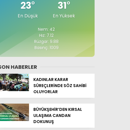
23
°
31
°
En Düşük
En Yüksek
Nem: 42
Hız: 7.12
Rüzgar: 9.88
Basınç: 1009
SON HABERLER
KADINLAR KARAR
SÜREÇLERİNDE SÖZ SAHİBİ
OLUYORLAR
BÜYÜKŞEHİR’DEN KIRSAL
ULAŞIMA CANDAN
DOKUNUŞ