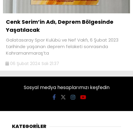
Cenk Serim’in Adı, Deprem Bölgesinde
Yaşatılacak
Galatasaray Spor Kulübü ve Nef Vakfı, 6 Şubat 2023
tarihinde yaşanan deprem felaketi sonrasında
Kahramanmaraş’ta
06 Şubat 2024 Salı 21:37
Sosyal medya hesaplarımızı keşfedin
KATEGORİLER