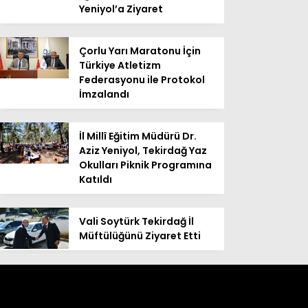
Yeniyol’a Ziyaret
Çorlu Yarı Maratonu İçin
Türkiye Atletizm
Federasyonu ile Protokol
İmzalandı
İl Millî Eğitim Müdürü Dr.
Aziz Yeniyol, Tekirdağ Yaz
Okulları Piknik Programına
Katıldı
Vali Soytürk Tekirdağ İl
Müftülüğünü Ziyaret Etti