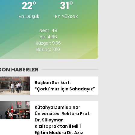
22
°
31
°
En Düşük
En Yüksek
Nem: 49
Hız: 4.66
Rüzgar: 9.56
Basınç: 1010
SON HABERLER
Başkan Sarıkurt:
“Çorlu`muz İçin Sahadayız”
Kütahya Dumlupınar
Üniversitesi Rektörü Prof.
Dr. Süleyman
Kızıltoprak’tan İl Millî
Eğitim Müdürü Dr. Aziz