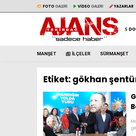
FOTO
GALERİ
VİDEO
GALERİ
YAZARLAR
DO
MANŞET
İLÇELER
SÜRMANŞET
Etiket:
gökhan şentü
G
B
Ma
ge