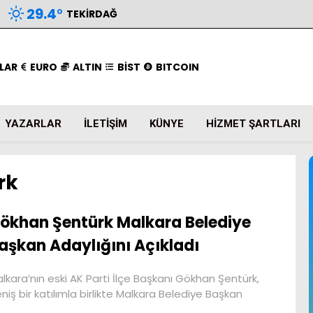
29.4
°
TEKIRDAĞ
LAR
EURO
ALTIN
BİST
BITCOIN
YAZARLAR
İLETIŞIM
KÜNYE
HIZMET ŞARTLARI
rk
ökhan Şentürk Malkara Belediye
aşkan Adaylığını Açıkladı
lkara’nın eski AK Parti İlçe Başkanı Gökhan Şentürk,
niş bir katılımla birlikte Malkara Belediye Başkan