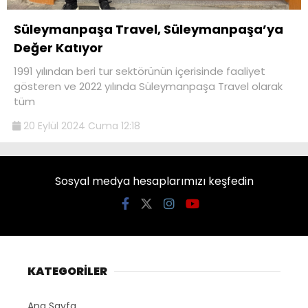
Süleymanpaşa Travel, Süleymanpaşa’ya
Değer Katıyor
1991 yılından beri tur sektörünün içerisinde faaliyet
gösteren ve 2022 yılında Süleymanpaşa Travel olarak
tüm
20 Eylül 2024 Cuma 12:18
Sosyal medya hesaplarımızı keşfedin
KATEGORİLER
Ana Sayfa