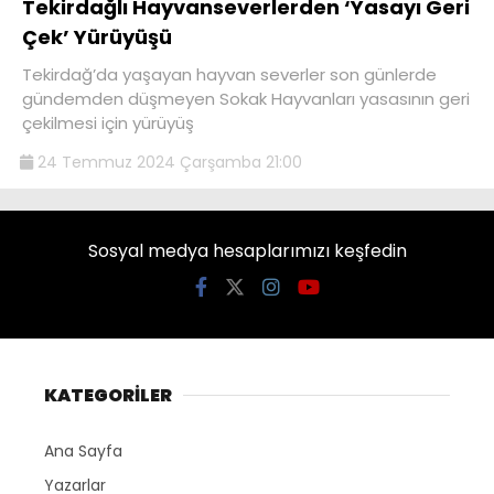
Tekirdağlı Hayvanseverlerden ‘Yasayı Geri
Çek’ Yürüyüşü
Tekirdağ’da yaşayan hayvan severler son günlerde
gündemden düşmeyen Sokak Hayvanları yasasının geri
çekilmesi için yürüyüş
24 Temmuz 2024 Çarşamba 21:00
Sosyal medya hesaplarımızı keşfedin
KATEGORİLER
Ana Sayfa
Yazarlar