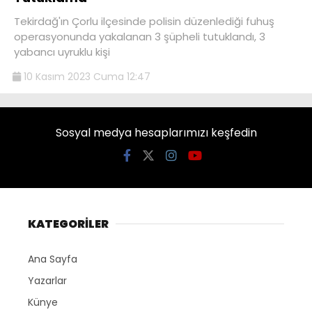
Tekirdağ'ın Çorlu ilçesinde polisin düzenlediği fuhuş
operasyonunda yakalanan 3 şüpheli tutuklandı, 3
yabancı uyruklu kişi
10 Kasım 2023 Cuma 12:47
Sosyal medya hesaplarımızı keşfedin
KATEGORİLER
Ana Sayfa
Yazarlar
Künye