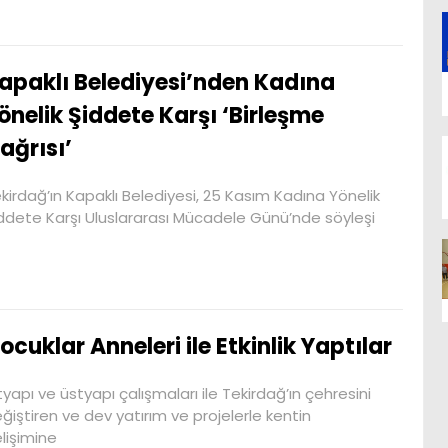
apaklı Belediyesi’nden Kadına
önelik Şiddete Karşı ‘Birleşme
ağrısı’
kirdağ’ın Kapaklı Belediyesi, 25 Kasım Kadına Yönelik
ddete Karşı Uluslararası Mücadele Günü’nde söyleşi
ocuklar Anneleri ile Etkinlik Yaptılar
tyapı ve üstyapı çalışmaları ile Tekirdağ’ın çehresini
ğiştiren ve dev yatırım ve projelerle kentin
lişimine