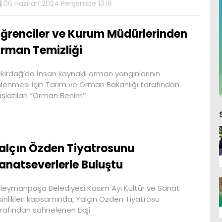
06 Haziran 2024 Perşembe 13:18
ğrenciler ve Kurum Müdürlerinden
rman Temizliği
kirdağ’da İnsan kaynaklı orman yangınlarının
lenmesi için Tarım ve Orman Bakanlığı tarafından
şlatılan ‘’Orman Benim’’
alçın Özden Tiyatrosunu
anatseverlerle Buluştu
leymanpaşa Belediyesi Kasım Ayı Kültür ve Sanat
kinlikleri kapsamında, Yalçın Özden Tiyatrosu
rafından sahnelenen Ekşi