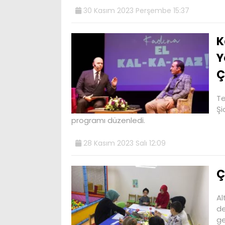
30 Kasım 2023 Perşembe 15:37
K
Y
Ç
Te
Şi
programı düzenledi.
28 Kasım 2023 Salı 12:09
Ç
Al
de
ge