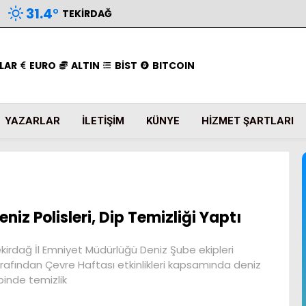
31.4
°
TEKIRDAĞ
LAR
EURO
ALTIN
BİST
BITCOIN
YAZARLAR
İLETIŞIM
KÜNYE
HIZMET ŞARTLARI
eniz Polisleri, Dip Temizliği Yaptı
kirdağ İl Emniyet Müdürlüğü Deniz Şube ekipleri
rafından Çevre Haftası etkinlikleri kapsamında deniz
binde temizlik