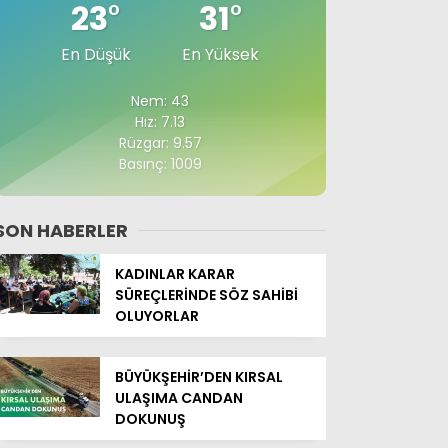
23
°
31
°
En Düşük
En Yüksek
Nem: 43
Hız: 7.13
Rüzgar: 9.57
Basınç: 1009
SON HABERLER
KADINLAR KARAR
SÜREÇLERİNDE SÖZ SAHİBİ
OLUYORLAR
BÜYÜKŞEHİR’DEN KIRSAL
ULAŞIMA CANDAN
DOKUNUŞ