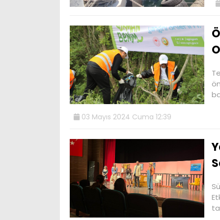
Ö
O
Te
ön
ba
03 Mayıs 2024 Cuma 12:39
Y
S
Sü
Et
ta