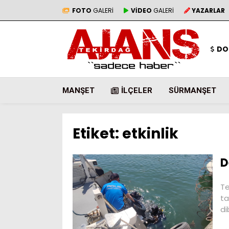
FOTO
GALERİ
VİDEO
GALERİ
YAZARLAR
DO
MANŞET
İLÇELER
SÜRMANŞET
Etiket:
etkinlik
D
Te
ta
di