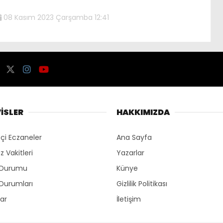
08 Kasım 2023 Çarşamba 12:41
İSLER
HAKKIMIZDA
çi Eczaneler
Ana Sayfa
 Vakitleri
Yazarlar
 Durumu
Künye
Durumları
Gizlilik Politikası
lar
İletişim