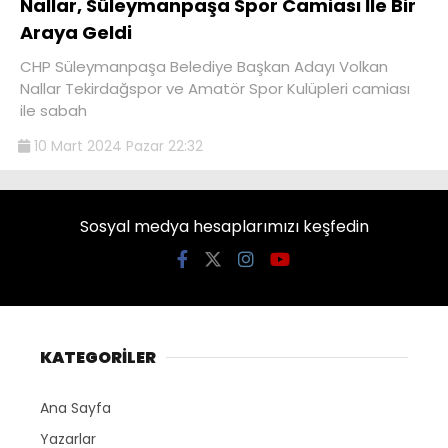
Nallar, Süleymanpaşa Spor Camiası İle Bir
Araya Geldi
CHP Süleymanpaşa Belediye Başkan Adayı Volkan
Nallar Tekirdağspor ve Amatör Spor Kulüpleri camiası
ile sabah
10 Mart 2024 Pazar 22:32
Sosyal medya hesaplarımızı keşfedin
KATEGORİLER
Ana Sayfa
Yazarlar