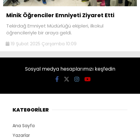
Minik Öğrenciler Emniyeti Ziyaret Etti
Tekirdağ Emniyet Müdürlüğü ekipleri, ilkokul
öğrencileriyle bir araya geldi.
19 Şubat 2025 Çarşamba 10:09
Sosyal medya hesaplarımızı keşfedin
KATEGORİLER
Ana Sayfa
Yazarlar